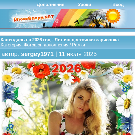
Дополнения
Уроки
Вход
Календарь на 2026 год - Летняя цветочная зарисовка
Категория:
Фотошоп дополнения
/
Рамки
автор:
sergey1971
| 11 июля 2025