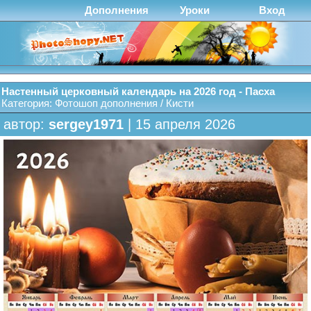
Дополнения
Уроки
Вход
Настенный церковный календарь на 2026 год - Пасха
Категория:
Фотошоп дополнения
/
Кисти
автор:
sergey1971
| 15 апреля 2026