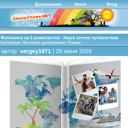
Дополнения
Уроки
Вход
Фотокнига на 5 развотротов - Наше летнее путешествие
Категория:
Фотошоп дополнения
/
Рамки
автор:
sergey1971
| 29 июня 2026