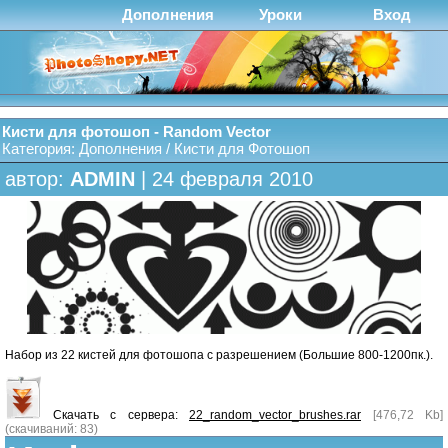
Дополнения
Уроки
Вход
Кисти для фотошоп - Random Vector
Категория:
Дополнения
/
Кисти для Фотошоп
автор:
ADMIN
| 24 февраля 2010
Набор из 22 кистей для фотошопа с разрешением (Большие 800-1200пк.).
Скачать с сервера:
22_random_vector_brushes.rar
[476,72 Kb]
(cкачиваний: 83)