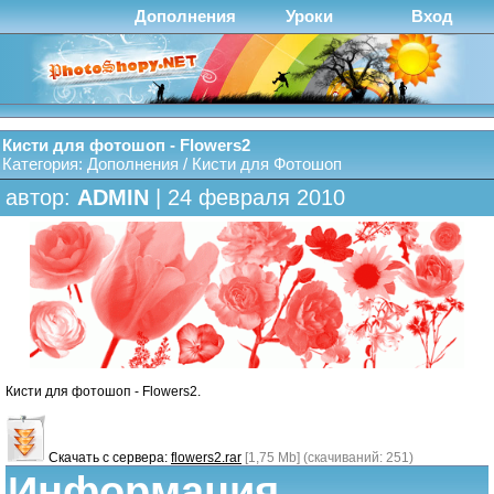
Дополнения
Уроки
Вход
Кисти для фотошоп - Flowers2
Категория:
Дополнения
/
Кисти для Фотошоп
автор:
ADMIN
| 24 февраля 2010
Кисти для фотошоп - Flowers2.
Скачать с сервера:
flowers2.rar
[1,75 Mb] (cкачиваний: 251)
Информация