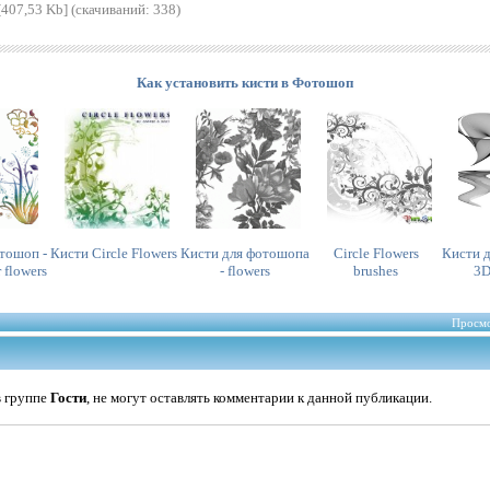
[407,53 Kb] (cкачиваний: 338)
Как установить кисти в Фотошоп
тошоп -
Кисти Circle Flowers
Кисти для фотошопа
Circle Flowers
Кисти 
 flowers
- flowers
brushes
3D
Просмо
в группе
Гости
, не могут оставлять комментарии к данной публикации.