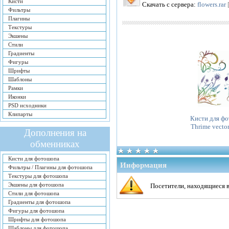
Кисти
Скачать с сервера:
flowers.rar
Фильтры
Плагины
Текстуры
Экшены
Стили
Градиенты
Фигуры
Шрифты
Шаблоны
Рамки
Иконки
PSD исходники
Клипарты
Кисти для фо
Thrime vector
Дополнения на
обменниках
Кисти для фотошопа
Информация
Фильтры / Плагины для фотошопа
Текстуры для фотошопа
Экшены для фотошопа
Посетители, находящиеся 
Стили для фотошопа
Градиенты для фотошопа
Фигуры для фотошопа
Шрифты для фотошопа
Шаблоны для фотошопа