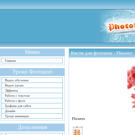
Меню
Кисти для фотошоп - Flowers
Главная
Уроки Фотошоп
Видео обучение
Видео уроки
Эффекты
Работа с текстом
Работа с фото
Графика для сайта
Дизайн
Уроки анимации
Flowers.
Дополнения