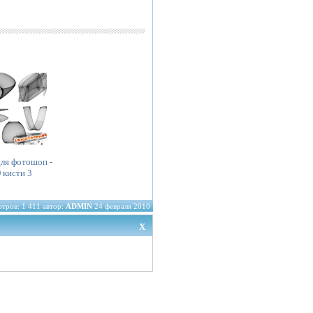
для фотошоп -
 кисти 3
тров: 1 411 автор:
ADMIN
24 февраля 2010
X