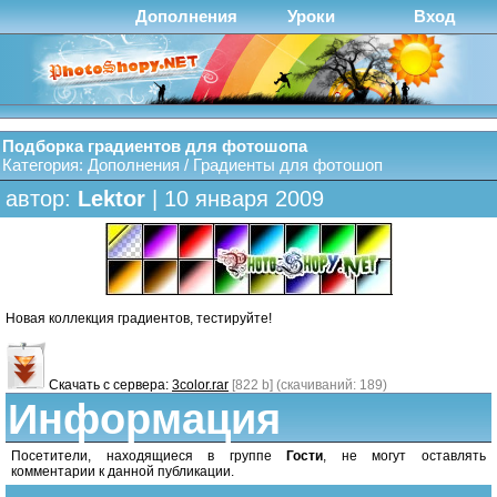
Дополнения
Уроки
Вход
Подборка градиентов для фотошопа
Категория:
Дополнения
/
Градиенты для фотошоп
автор:
Lektor
| 10 января 2009
Новая коллекция градиентов, тестируйте!
Скачать с сервера:
3color.rar
[822 b] (cкачиваний: 189)
Информация
Посетители, находящиеся в группе
Гости
, не могут оставлять
комментарии к данной публикации.