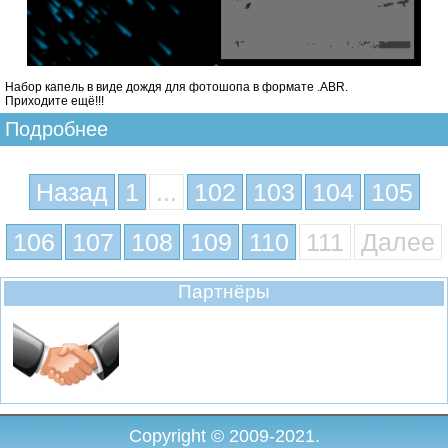
Набор капель в виде дождя для фотошопа в формате .ABR.
Приходите ещё!!!
Подробнее
Назад
1
...
102
103
104
105
106
107
108
109
110
111
Далее
Партнёры
Copyright © 2009-2021.