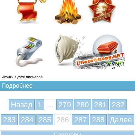
Иконки в духе пионеров!
Подробнее
Назад
1
...
279
280
281
282
283
284
285
286
287
288
Далее
Партнёры