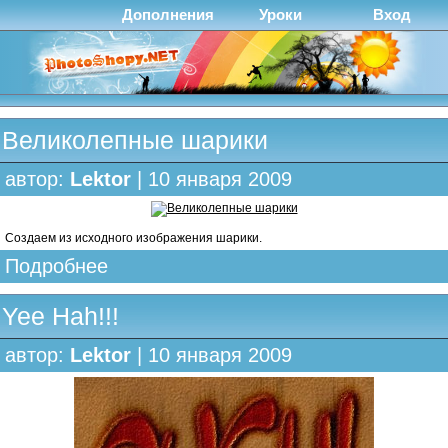
Дополнения
Уроки
Вход
Великолепные шарики
автор:
Lektor
| 10 января 2009
Создаем из исходного изображения шарики.
Подробнее
Yee Hah!!!
автор:
Lektor
| 10 января 2009