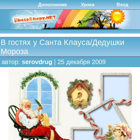
Дополнения
Уроки
Вход
В гостях у Санта Клауса/Дедушки
Мороза
автор:
serovdrug
| 25 декабря 2009