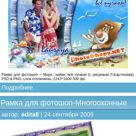
Рамка для фотошоп – Море, чайки, всё пучком (с рисунком Л.Бартенева),
PSD & PNG, слои отключены, 2243*1600 300 dpi.
Подробнее
Рамка для фотошоп-Многооконные
автор:
adita8
| 24 сентября 2009