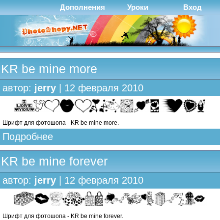
Дополнения
Уроки
Вход
KR be mine more
автор:
jerry
| 12 февраля 2010
Шрифт для фотошопа - KR be mine more.
Подробнее
KR be mine forever
автор:
jerry
| 12 февраля 2010
Шрифт для фотошопа - KR be mine forever.