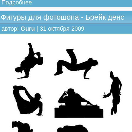
Подробнее
Фигуры для фотошопа - Брейк денс
автор:
Guru
| 31 октября 2009