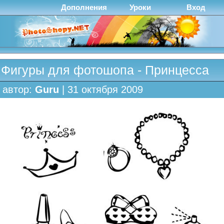
Дополнения
Уроки
Вход
Фигуры для фотошопа - Принцесса
автор:
Guru
| 31 октября 2009