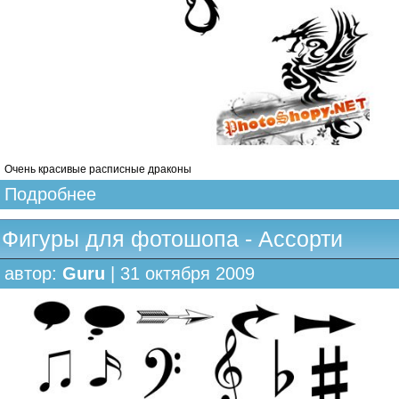
Очень красивые расписные драконы
Подробнее
Фигуры для фотошопа - Ассорти
автор:
Guru
| 31 октября 2009