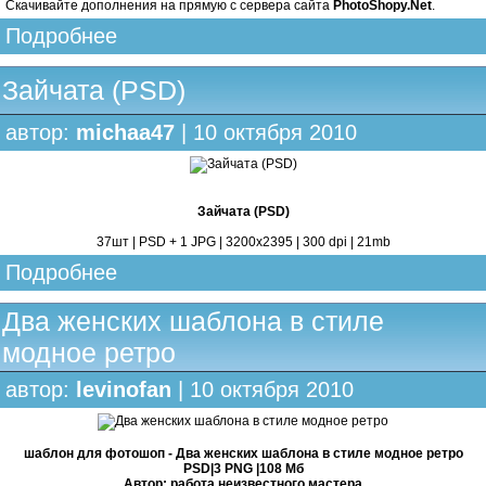
Скачивайте дополнения на прямую с сервера сайта
PhotoShopy.Net
.
Подробнее
Зайчата (PSD)
автор:
michaa47
| 10 октября 2010
Зайчата (PSD)
37шт | PSD + 1 JPG | 3200х2395 | 300 dpi | 21mb
Подробнее
Два женских шаблона в стиле
модное ретро
автор:
levinofan
| 10 октября 2010
шаблон для фотошоп - Два женских шаблона в стиле модное ретро
PSD|3 PNG |108 Мб
Автор: работа неизвестного мастера