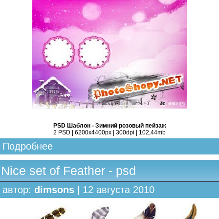
PSD Шаблон - Зимний розовый пейзаж
2 PSD | 6200x4400px | 300dpi | 102,44mb
Подробнее
Nice set of Feather - psd
автор:
dimsons
| 12 августа 2010