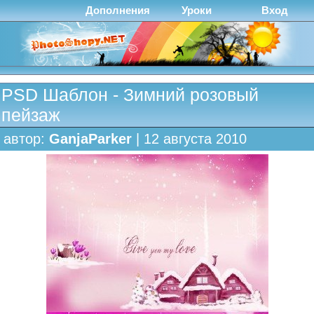
Дополнения
Уроки
Вход
PSD Шаблон - Зимний розовый
пейзаж
автор:
GanjaParker
| 12 августа 2010