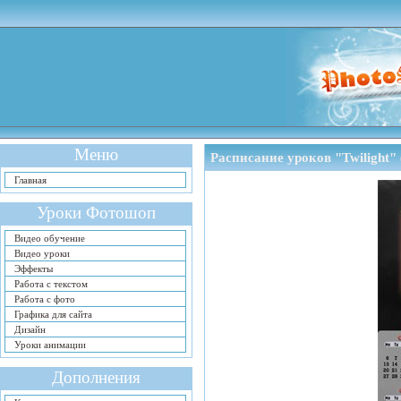
Меню
Расписание уроков "Twilight"
Главная
Уроки Фотошоп
Видео обучение
Видео уроки
Эффекты
Работа с текстом
Работа с фото
Графика для сайта
Дизайн
Уроки анимации
Дополнения