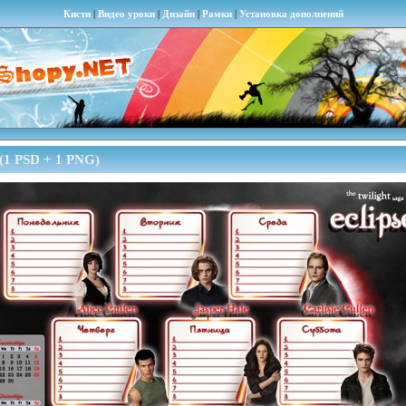
Кисти
|
Видео уроки
|
Дизайн
|
Рамки
|
Установка дополнений
 (1 PSD + 1 PNG)