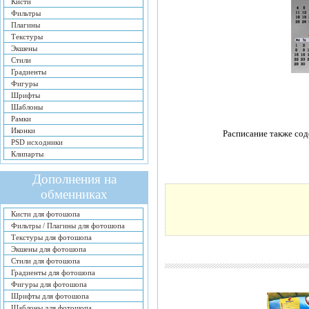
Кисти
Фильтры
Плагины
Текстуры
Экшены
Стили
Градиенты
Фигуры
Шрифты
Шаблоны
Рамки
Иконки
Расписание также сод
PSD исходники
Клипарты
Дополнения на
обменниках
Кисти для фотошопа
Фильтры / Плагины для фотошопа
Текстуры для фотошопа
Экшены для фотошопа
Стили для фотошопа
Градиенты для фотошопа
Фигуры для фотошопа
Шрифты для фотошопа
Шаблоны для фотошопа