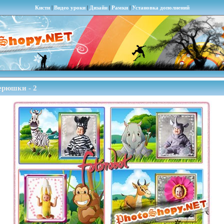
Кисти
|
Видео уроки
|
Дизайн
|
Рамки
|
Установка дополнений
ерюшки - 2