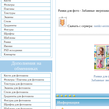
Кисти
Фильтры
Плагины
Рамки для фото - Забавные зверюшки 
Текстуры
Экшены
Стили
Градиенты
Скачать с сервера:
ramki-anima
Фигуры
Шрифты
Шаблоны
Рамки
Иконки
PSD исходники
Клипарты
Дополнения на
обменниках
Кисти для фотошопа
Рамки для 
Фильтры / Плагины для фотошопа
Забавные з
Текстуры для фотошопа
Экшены для фотошопа
Стили для фотошопа
Градиенты для фотошопа
Фигуры для фотошопа
Информация
Шрифты для фотошопа
Шаблоны для фотошопа