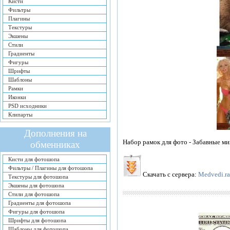
Кисти
Фильтры
Плагины
Текстуры
Экшены
Стили
Градиенты
Фигуры
Шрифты
Шаблоны
Рамки
Иконки
PSD исходники
Клипарты
Дополнения на
Набор рамок для фото - Забавные миш
обменниках
Кисти для фотошопа
Фильтры / Плагины для фотошопа
Скачать с сервера:
Medvedi.ra
Текстуры для фотошопа
Экшены для фотошопа
Стили для фотошопа
Градиенты для фотошопа
Фигуры для фотошопа
Шрифты для фотошопа
Шаблоны для фотошопа