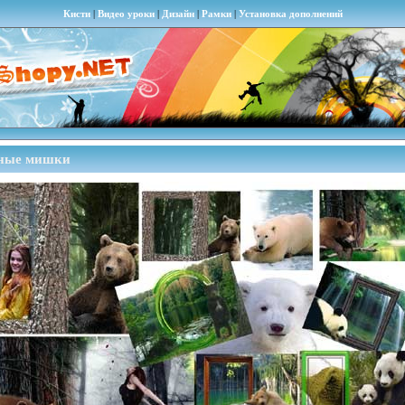
Кисти
|
Видео уроки
|
Дизайн
|
Рамки
|
Установка дополнений
вные мишки