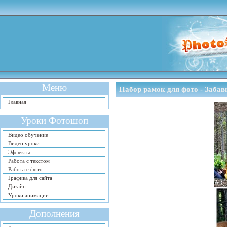
Меню
Набор рамок для фото - Заба
Главная
Уроки Фотошоп
Видео обучение
Видео уроки
Эффекты
Работа с текстом
Работа с фото
Графика для сайта
Дизайн
Уроки анимации
Дополнения