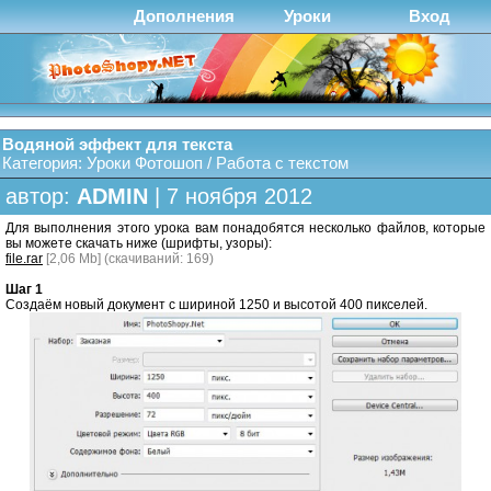
Дополнения
Уроки
Вход
Водяной эффект для текста
Категория:
Уроки Фотошоп
/
Работа с текстом
автор:
ADMIN
| 7 ноября 2012
Для выполнения этого урока вам понадобятся несколько файлов, которые
вы можете скачать ниже (шрифты, узоры):
file.rar
[2,06 Mb] (cкачиваний: 169)
Шаг 1
Создаём новый документ с шириной 1250 и высотой 400 пикселей.