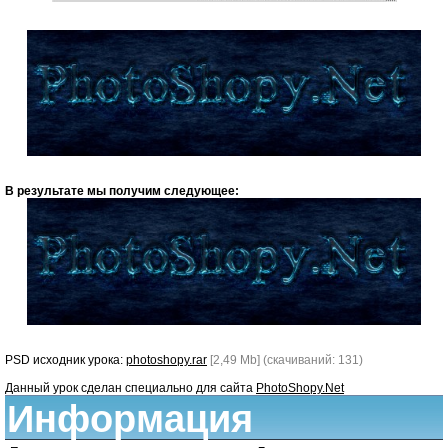
В результате мы получим следующее:
PSD исходник урока:
photoshopy.rar
[2,49 Mb] (cкачиваний: 131)
Данный урок сделан специально для сайта
PhotoShopy.Net
Информация