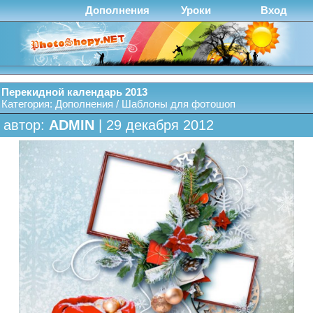
Дополнения
Уроки
Вход
Перекидной календарь 2013
Категория:
Дополнения
/
Шаблоны для фотошоп
автор:
ADMIN
| 29 декабря 2012