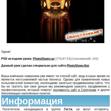
Удачи!
PSD исходник урока:
PhotoShopy.rar
[776,87 Kb] (cкачиваний: 192)
Данный урок сделан специально для сайта
PhotoShopy.Net
Ваша компания наверняка уже имеет не плохой сайт, ведь в наше время он
является неотъемлемой частью бизнеса. Однако для привлечения новых
пользователей (клиентов), необходимо заняться продвижением сайта. Что
бы не тратить зря свои деньги мы рекомендуем заказать продвижение у
профессионалов, который помогут
продвинуть сайт в Серпухове
и других
близлежащих населённых пунктах.
Информация
Посетители, находящиеся в группе
Гости
, не могут оставлять