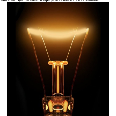
пикселей с цветом f8d490 и зарисуйте на новом слое нить накала: