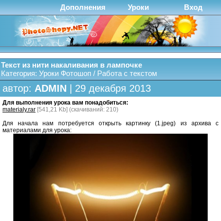
Дополнения
Уроки
Вход
Текст из нити накаливания в лампочке
Категория:
Уроки Фотошоп
/
Работа с текстом
автор:
ADMIN
| 29 декабря 2013
Для выполнения урока вам понадобиться:
materialy.rar
[541,21 Kb] (cкачиваний: 210)
Для начала нам потребуется открыть картинку (1.jpeg) из архива с
материалами для урока: