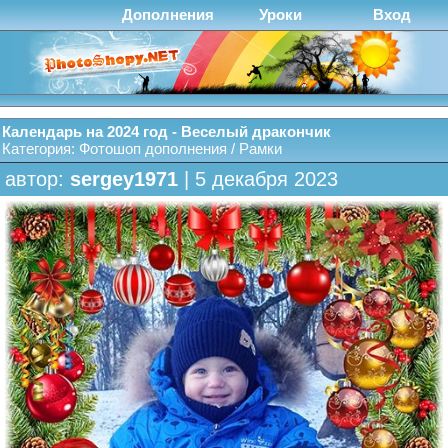
Дополнения
Уроки
Вход
Календарь на 2024 год - Веселый дракончик
Категория:
Фотошоп дополнения
/
Рамки
автор:
sergey1971
| 5 декабря 2023