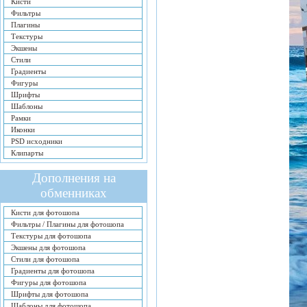
Кисти
Фильтры
Плагины
Текстуры
Экшены
Стили
Градиенты
Фигуры
Шрифты
Шаблоны
Рамки
Иконки
PSD исходники
Клипарты
Дополнения на
обменниках
Кисти для фотошопа
Фильтры / Плагины для фотошопа
Текстуры для фотошопа
Экшены для фотошопа
Стили для фотошопа
Градиенты для фотошопа
Фигуры для фотошопа
Шрифты для фотошопа
Шаблоны для фотошопа