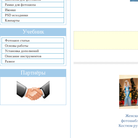
Рамки для фотошопа
Иконки
PSD исходники
Клипарты
Учебник
Фотошоп статьи
Основы работы
Установка дополнений
Описание инструментов
Разное
Партнёры
Женск
фотошабл
Костюм ру