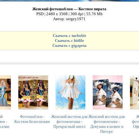
Женский фотошаблон — Костюм пирата
PSD | 2480 x 3508 | 300 dpi | 55.76 Mb
Автор: sergey1971
Скачать с turbobit
Скачать с hitfile
Скачать с gigapeta
ий
Фотошаблон -
Женский костюм для
Женский костюм для
Ж
он -
Костюм Белоснежки
фотомонтажа -
фотомонтажа -
фот
салки
Прекрасный ангел
Девушка в шляпе в
Оф
Питере