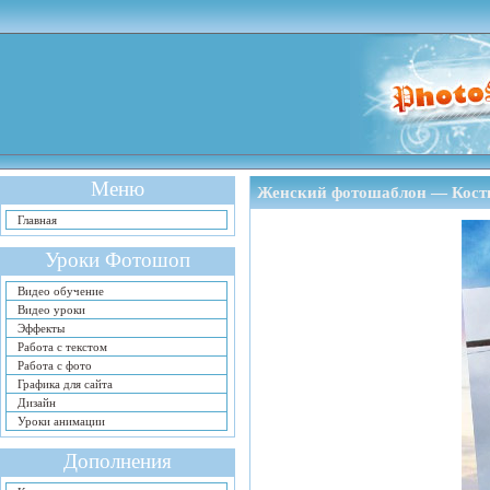
Меню
Женский фотошаблон — Кост
Главная
Уроки Фотошоп
Видео обучение
Видео уроки
Эффекты
Работа с текстом
Работа с фото
Графика для сайта
Дизайн
Уроки анимации
Дополнения