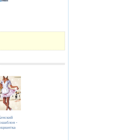
енский
ошаблон -
ициантка