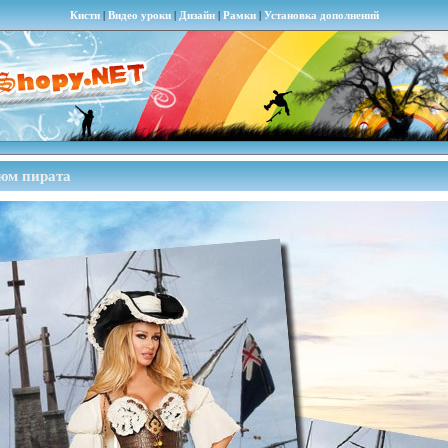
Кисти
|
Видео уроки
|
Дизайн
|
Рамки
|
Установка дополнений
юм пирата