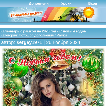
Дополнения
Уроки
Вход
Календарь с рамкой на 2025 год - С новым годом
Категория:
Фотошоп дополнения
/
Рамки
автор:
sergey1971
| 26 ноября 2024