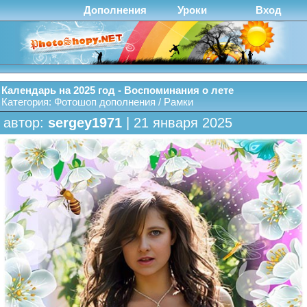
Дополнения
Уроки
Вход
Календарь на 2025 год - Воспоминания о лете
Категория:
Фотошоп дополнения
/
Рамки
автор:
sergey1971
| 21 января 2025