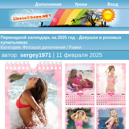
Дополнения
Уроки
Вход
Перекидной календарь на 2025 год - Девушки в розовых
купальниках
Категория:
Фотошоп дополнения
/
Рамки
автор:
sergey1971
| 11 февраля 2025