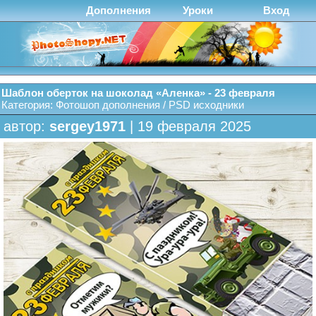
Дополнения
Уроки
Вход
Шаблон оберток на шоколад «Аленка» - 23 февраля
Категория:
Фотошоп дополнения
/
PSD исходники
автор:
sergey1971
| 19 февраля 2025