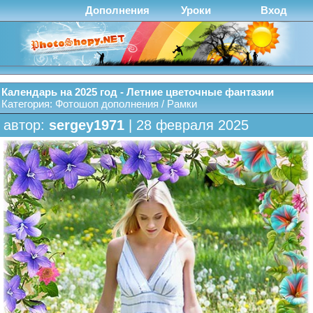
Дополнения
Уроки
Вход
Календарь на 2025 год - Летние цветочные фантазии
Категория:
Фотошоп дополнения
/
Рамки
автор:
sergey1971
| 28 февраля 2025