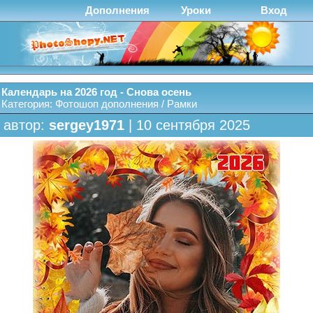
Дополнения
Уроки
Вход
Календарь на 2026 год - Снова осень
Категория:
Фотошоп дополнения
/
Рамки
автор:
sergey1971
| 10 сентября 2025