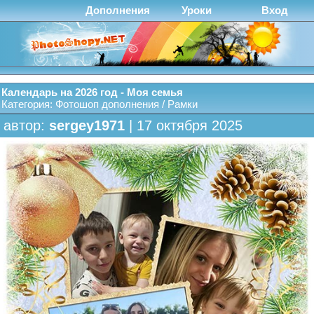
Дополнения
Уроки
Вход
Календарь на 2026 год - Моя семья
Категория:
Фотошоп дополнения
/
Рамки
автор:
sergey1971
| 17 октября 2025