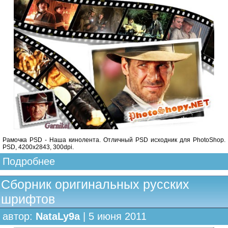
Рамочка PSD - Наша кинолента. Отличный PSD исходник для PhotoShop.
PSD, 4200x2843, 300dpi.
Подробнее
Сборник оригинальных русских
шрифтов
автор:
NataLy9a
| 5 июня 2011