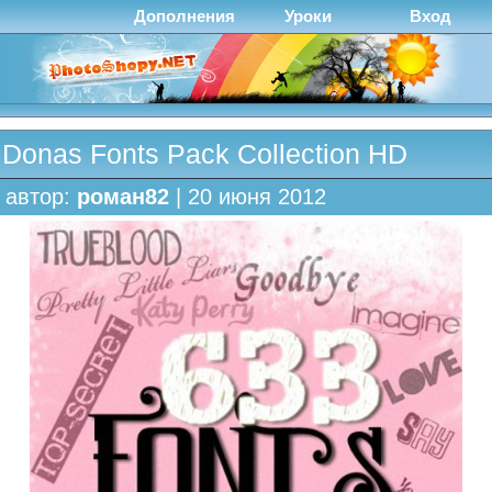
Дополнения
Уроки
Вход
Donas Fonts Pack Collection HD
автор:
роман82
| 20 июня 2012