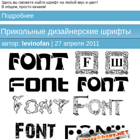
Здесь вы сможете найти шрифт на любой вкус и цвет!
В общем, просто качаем!
Подробнее
Прикольные дизайнерские шрифты
автор:
levinofan
| 27 апреля 2011