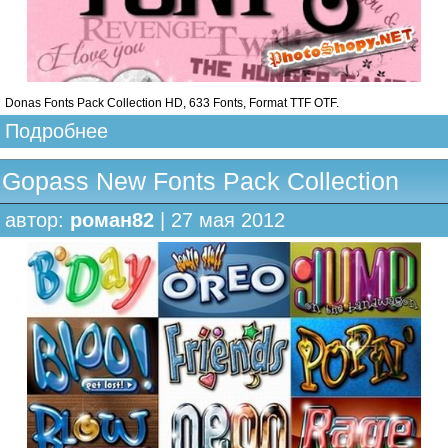
Donas Fonts Pack Collection HD, 633 Fonts, Format TTF OTF.
Подробнее
Gopass New Fonts Pack Collection
автор:
роман82
| 27 мая 2012