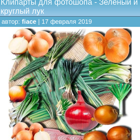
Клипарты для фотошопа - Зеленый и
круглый лук
автор:
fiace
| 17 февраля 2019