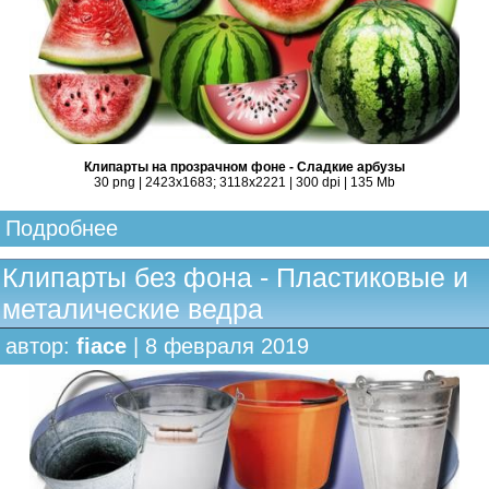
Клипарты на прозрачном фоне - Сладкие арбузы
30 png | 2423x1683; 3118х2221 | 300 dpi | 135 Mb
Подробнее
Клипарты без фона - Пластиковые и
металические ведра
автор:
fiace
| 8 февраля 2019