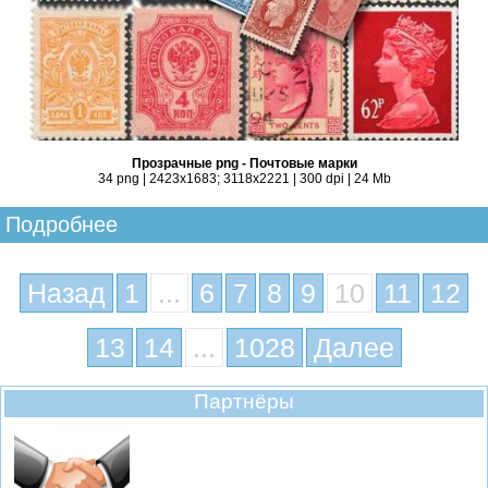
Прозрачные png - Почтовые марки
34 png | 2423x1683; 3118х2221 | 300 dpi | 24 Mb
Подробнее
Назад
1
...
6
7
8
9
10
11
12
13
14
...
1028
Далее
Партнёры