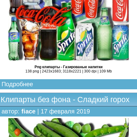
Png клипарты - Газированые напитки
138 png | 2423x1683; 3118х2221 | 300 dpi | 109 Mb
Подробнее
Клипарты без фона - Сладкий горох
автор:
fiace
| 17 февраля 2019