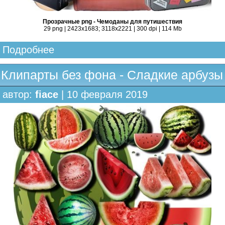
Прозрачные png - Чемоданы для путишествия
29 png | 2423x1683; 3118х2221 | 300 dpi | 114 Mb
Подробнее
Клипарты без фона - Сладкие арбузы
автор:
fiace
| 10 февраля 2019