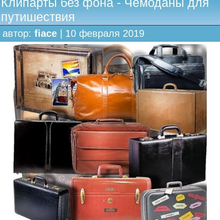
Клипарты без фона - Чемоданы для
путишествия
автор:
fiace
| 10 февраля 2019