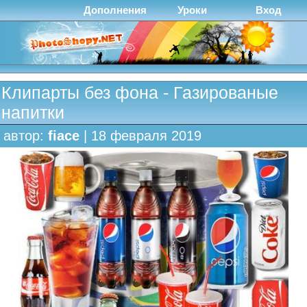
Дополнения
Уроки
Вход
Клипарты без фона - Газированые
напитки
автор:
fiace
| 18 февраля 2019