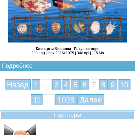
Клипарты без фона - Ракушки моря
238 png | max 2916x1975 | 300 dpi | 115 Mb
Подробнее
Назад
1
...
3
4
5
6
7
8
9
10
11
...
1028
Далее
Партнёры