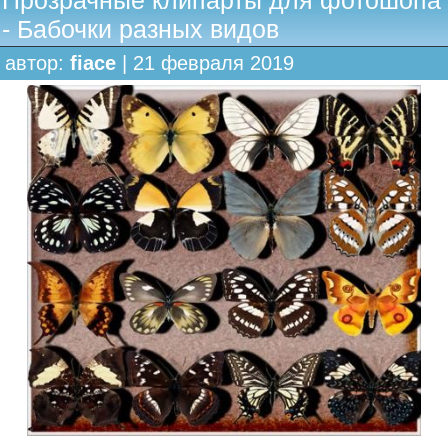
Прозрачные клипарты для фотошопа
- Бабочки разных видов
автор:
fiace
| 21 февраля 2019