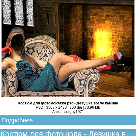
Костюм для фотомонтажа psd - Девушка возле камина
PSD | 3508 x 2480 | 300 dpi | 73,96 Mb
Автор: sergey1971
Подробнее
Костюм для фотошопа - Девушка в