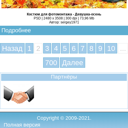
Костюм для фотомонтажа - Девушка-осень
PSD | 2480 x 3508 | 300 dpi | 73,96 Mb
Автор: sergey1971
Подробнее
Назад
1
2
3
4
5
6
7
8
9
10
...
700
Далее
Партнёры
Copyright © 2009-2021.
Полная версия