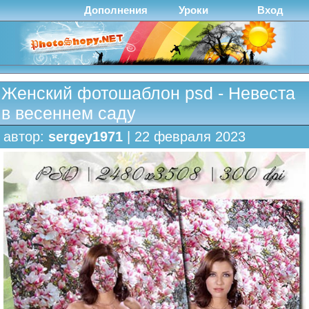
Дополнения
Уроки
Вход
Женский фотошаблон psd - Невеста
в весеннем саду
автор:
sergey1971
| 22 февраля 2023