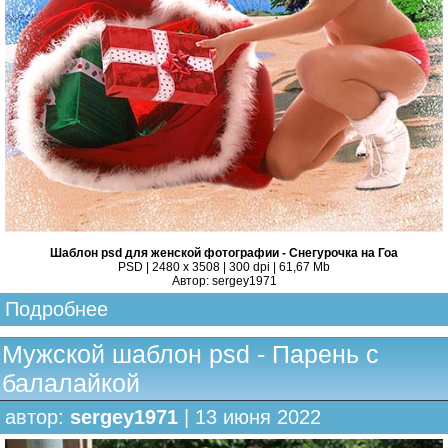
Шаблон psd для женской фотографии - Снегурочка на Гоа
PSD | 2480 x 3508 | 300 dpi | 61,67 Mb
Автор: sergey1971
Подробнее
Мужской шаблон psd - Парень с
балалайкой
автор:
sergey1971
| 13 июня 2022