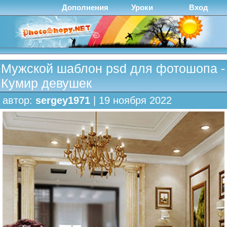
Дополнения
Уроки
Вход
Мужской шаблон psd для фотошопа -
Кумир девушек
автор:
sergey1971
| 19 ноября 2022