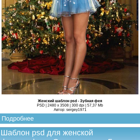
Женский шаблон psd - Зубная фея
PSD | 2480 x 3508 | 300 dpi | 57,37 Mb
Автор: sergey1971
Подробнее
Шаблон psd для женской