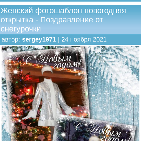
Женский фотошаблон новогодняя
открытка - Поздравление от
снегурочки
автор:
sergey1971
| 24 ноября 2021