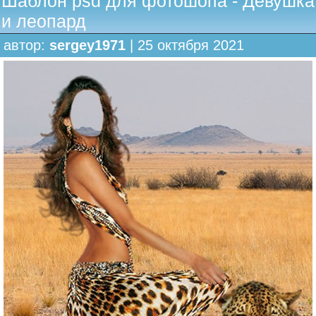
Шаблон psd для фотошопа - Девушка
и леопард
автор:
sergey1971
| 25 октября 2021