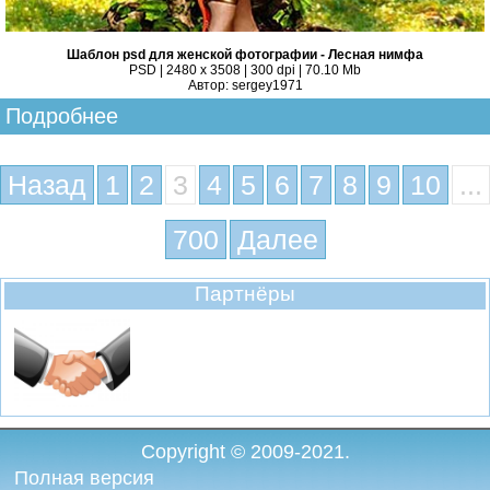
Шаблон psd для женской фотографии - Лесная нимфа
PSD | 2480 x 3508 | 300 dpi | 70.10 Mb
Автор: sergey1971
Подробнее
Назад
1
2
3
4
5
6
7
8
9
10
...
700
Далее
Партнёры
Copyright © 2009-2021.
Полная версия