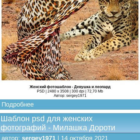
Женский фотошаблон - Девушка и леопард
PSD | 2480 x 3508 | 300 dpi | 72,70 Mb
Автор: sergey1971
Подробнее
Шаблон psd для женских
фотографий - Милашка Дороти
автор:
sergey1971
| 14 октября 2021