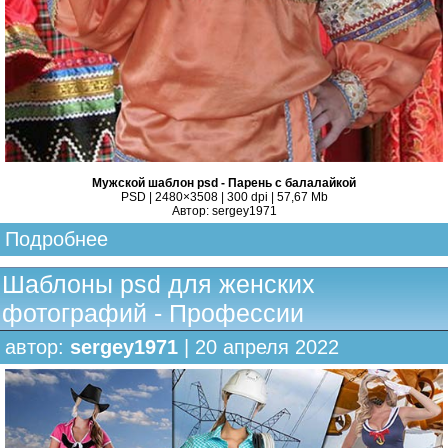
Мужской шаблон psd - Парень с балалайкой
PSD | 2480×3508 | 300 dpi | 57,67 Mb
Автор: sergey1971
Подробнее
Шаблоны psd для женских
фотографий - Профессии
автор:
sergey1971
| 20 апреля 2022