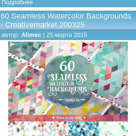
Подробнее
60 Seamless Watercolor Backgrounds
- Creativemarket 200325
автор:
Alimec
| 25 марта 2015