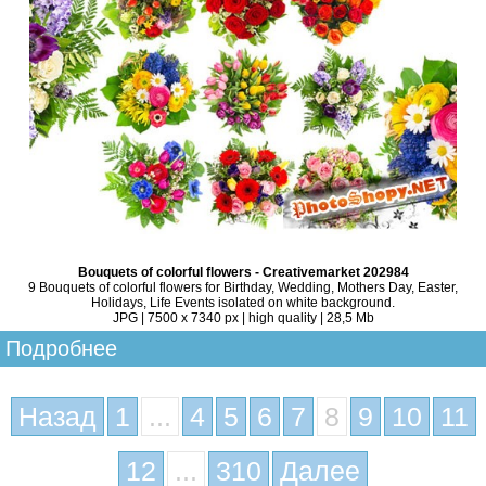
Bouquets of colorful flowers - Creativemarket 202984
9 Bouquets of colorful flowers for Birthday, Wedding, Mothers Day, Easter,
Holidays, Life Events isolated on white background.
JPG | 7500 x 7340 px | high quality | 28,5 Mb
Подробнее
Назад
1
...
4
5
6
7
8
9
10
11
12
...
310
Далее