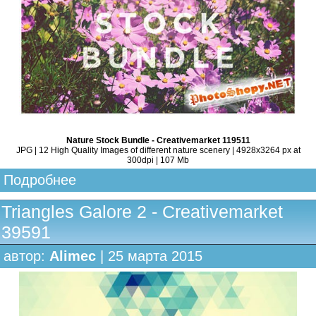
Nature Stock Bundle - Creativemarket 119511
JPG | 12 High Quality Images of different nature scenery | 4928x3264 px at
300dpi | 107 Mb
Подробнее
Triangles Galore 2 - Creativemarket
39591
автор:
Alimec
| 25 марта 2015