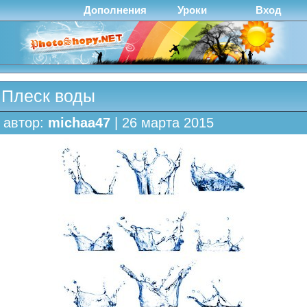
Дополнения
Уроки
Вход
Плеск воды
автор:
michaa47
| 26 марта 2015