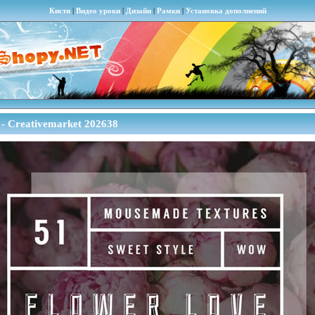
Кисти
|
Видео уроки
|
Дизайн
|
Рамки
|
Установка дополнений
 - Creativemarket 202638