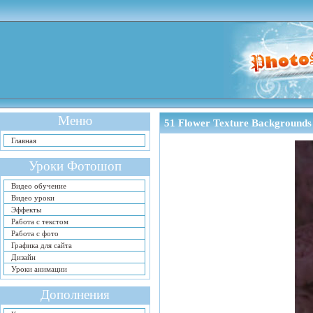
Меню
51 Flower Texture Backgrounds
Главная
Уроки Фотошоп
Видео обучение
Видео уроки
Эффекты
Работа с текстом
Работа с фото
Графика для сайта
Дизайн
Уроки анимации
Дополнения