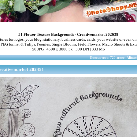
51 Flower Texture Backgrounds - Creativemarket 202638
ures for logos, your blog, stationary, business cards, cards, your website or even o
 JPEG format & Tulips, Peonies, Single Blooms, Field Flowers, Macro Shoots & Ext
56 JPG | 4500 x 3000 px | 300 DPI | 333 Mb
Просмотров: 720 автор:
Alimec
reativemarket 202451