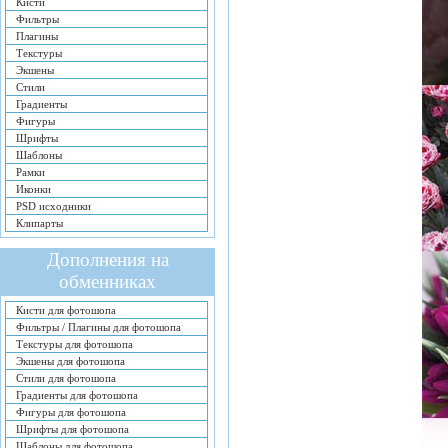
Кисти
Фильтры
Плагины
Текстуры
Экшены
Стили
Градиенты
Фигуры
Шрифты
Шаблоны
Рамки
Иконки
PSD исходники
Клипарты
Дополнения на
обменниках
Кисти для фотошопа
Фильтры / Плагины для фотошопа
Текстуры для фотошопа
Экшены для фотошопа
Стили для фотошопа
Градиенты для фотошопа
Фигуры для фотошопа
Шрифты для фотошопа
Шаблоны для фотошопа