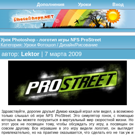
Дополнения
Уроки
Вход
Урок Photoshop - логотип игры NFS ProStreet
Категория:
Уроки Фотошоп
/
Дизайн/Рисование
автор:
Lektor
| 7 марта 2009
Здравствуйте, дорогие друзья! Думаю каждый играл или видел, а возможно
только слышал об игре NFS ProStreet. Это симулятор гонок, с помощью
которых вы можете погрузиться в виртуальный мир скоростной жизни. Но
этот урок не посвящен тому, чтобы обсуждать эту игру, а посвящен он
совсем другому. Все игравшие в это игру видели логотип, он выглядит
привлекательно, но на практике оказывается, что сделать его не так уж и