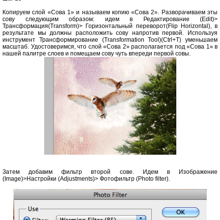
Копируем слой «Сова 1» и называем копию «Сова 2». Разворачиваем эты
сову следующим образом: идем в Редактирование (Edit)>
Трансформация(Transform)> Горизонтальный переворот(Flip Horizontal), в
результате мы должны расположить сову напротив первой. Используя
инструмент Трансформирование (Transformation Tool)(Ctrl+T) уменьшаем
масштаб. Удостоверимся, что слой «Сова 2» располагается под «Сова 1» в
нашей палитре слоев и помещаем сову чуть впереди первой совы.
Затем добавим фильтр второй сове. Идем в Изображение
(Image)>Настройки (Adjustments)> Фотофильтр (Photo filter).