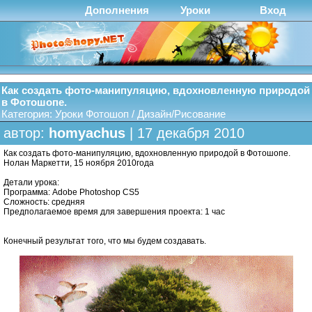
Дополнения
Уроки
Вход
Как создать фото-манипуляцию, вдохновленную природой
в Фотошопе.
Категория:
Уроки Фотошоп
/
Дизайн/Рисование
автор:
homyachus
| 17 декабря 2010
Как создать фото-манипуляцию, вдохновленную природой в Фотошопе.
Нолан Маркетти, 15 ноября 2010года
Детали урока:
Программа: Adobe Photoshop CS5
Сложность: средняя
Предполагаемое время для завершения проекта: 1 час
Конечный результат того, что мы будем создавать.