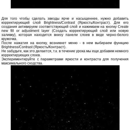
Для того чтобы сделать звезды ярче и насыщеннее, нужно добавить
корректирующий слой Brightness/Contrast (Яркость/Контраст). Для его
создания активируем соответствующий слой и нажимаем на кнопку Create
new fill or adjustment layer (Создать корректирующий слой или новую
заливку), которая находится внизу панели слоев в виде черно-белого
кружочка.
После нажатия на кнопку, возникнет меню - в нем выбираем функцию
Brightness/Contrast (Яркость/Контраст).
Не забудьте, как это делается, т.к. в течение урока мы еще добавим немного
корректирующих слоев.
Экспериментируйте с параметрами яркости и контраста для получения
максимального сходства.