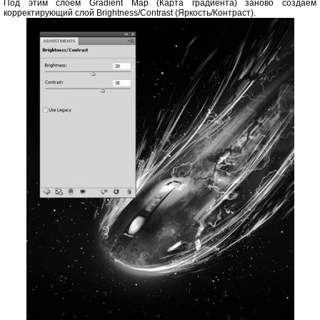
Под этим слоем Gradient Map (Карта градиента) заново создаем
корректирующий слой Brightness/Contrast (Яркость/Контраст).