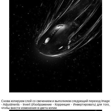
Снова копируем слой со свечением и выполняем следующий переход Image
- Adjustments - Invert (Изображение - Коррекция - Инвертировать) для того,
чтобы внести изменения в цвета копии.