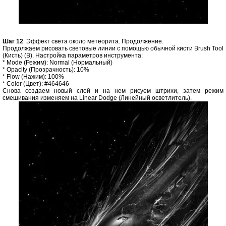
Шаг 12
: Эффект света около метеорита. Продолжение.
Продолжаем рисовать световые линии с помощью обычной кисти Brush Tool
(Кисть) (B). Настройка параметров инструмента:
* Mode (Режим): Normal (Нормальный)
* Opacity (Прозрачность): 10%
* Flow (Нажим): 100%
* Color (Цвет): #464646
Снова создаем новый слой и на нем рисуем штрихи, затем режим
смешивания изменяем на Linear Dodge (Линейный осветлитель).