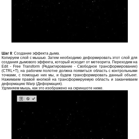
Шаг 8
: Создание эффекта дыма.
Копируем слой с мышью. Затем необходимо деформировать этот слой для
создания дымового эффекта, который исходит от метеорита. Переходим на
Edit - Free Transform (Редактирование - Свободное трансформирование)
(CTRL+T), на рабочем полотне должна появиться область с контрольными
точками, с помощью них мы, и будем трансформировать данный объект.
Нажимаем правой кнопкой на трансформируемую область и заканчиваем
деформацию Warp (Деформация).
Удлиняем мышь, как это изображено на скриншоте ниже.