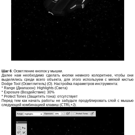
Шаг 6
: Осветление кнопок у мышки.
Далее нам необходимо сделать кнопки немного колоритнее, чтобы они
выделялись среди всего объекта, для этого используем с мягкой кистью
Dodge Tool (Осветлитель) (O). Настройка параметров инструмента:
* Range (Диапазон): Highlights (Света)
* Exposure (Воздействие): 30%
* Protect Tones (Защитить тона): отсутствует
Перед тем как начать работы не забудьте продублировать слой с мышью
следующей комбинацией клавиш (CTRL+J).