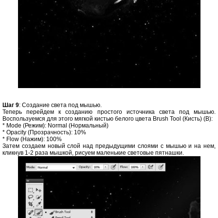
Шаг 9
: Создание света под мышью.
Теперь перейдем к созданию простого источника света под мышью.
Воспользуемся для этого мягкой кистью белого цвета Brush Tool (Кисть) (B):
* Mode (Режим): Normal (Нормальный)
* Opacity (Прозрачность): 10%
* Flow (Нажим): 100%
Затем создаем новый слой над предыдущими слоями с мышью и на нем,
кликнув 1-2 раза мышкой, рисуем маленькие световые пятнашки.