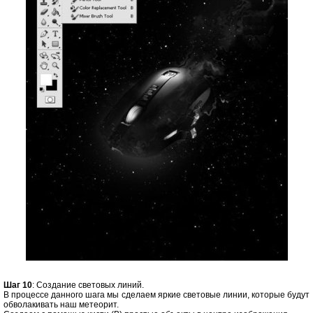
Шаг 10
: Создание световых линий.
В процессе данного шага мы сделаем яркие световые линии, которые будут
обволакивать наш метеорит.