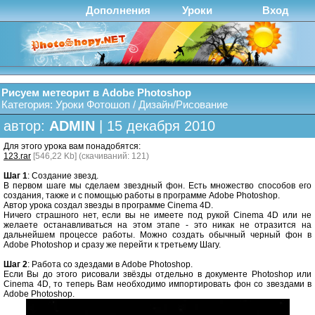
Дополнения
Уроки
Вход
Рисуем метеорит в Adobe Photoshop
Категория:
Уроки Фотошоп
/
Дизайн/Рисование
автор:
ADMIN
| 15 декабря 2010
Для этого урока вам понадобятся:
123.rar
[546,22 Kb] (cкачиваний: 121)
Шаг 1
: Создание звезд.
В первом шаге мы сделаем звездный фон. Есть множество способов его
создания, также и с помощью работы в программе Adobe Photoshop.
Автор урока создал звезды в программе Cinema 4D.
Ничего страшного нет, если вы не имеете под рукой Cinema 4D или не
желаете останавливаться на этом этапе - это никак не отразится на
дальнейшем процессе работы. Можно создать обычный черный фон в
Adobe Photoshop и сразу же перейти к третьему Шагу.
Шаг 2
: Работа со здездами в Adobe Photoshop.
Если Вы до этого рисовали звёзды отдельно в документе Photoshop или
Cinema 4D, то теперь Вам необходимо импортировать фон со звездами в
Adobe Photoshop.