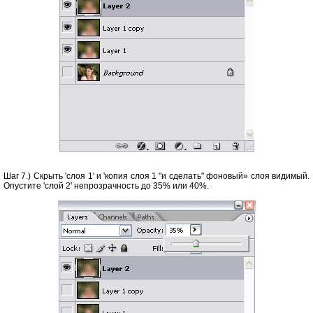
Шаг 7.) Скрыть 'слоя 1' и 'копия слоя 1 "и сделать" фоновый» слоя видимый.
Опустите 'слой 2' непрозрачность до 35% или 40%.