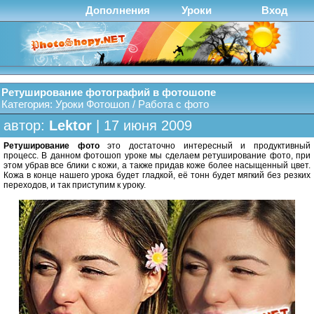
Дополнения
Уроки
Вход
Ретуширование фотографий в фотошопе
Категория:
Уроки Фотошоп
/
Работа с фото
автор:
Lektor
| 17 июня 2009
Ретуширование фото
это достаточно интересный и продуктивный
процесс. В данном фотошоп уроке мы сделаем ретуширование фото, при
этом убрав все блики с кожи, а также придав коже более насыщенный цвет.
Кожа в конце нашего урока будет гладкой, её тонн будет мягкий без резких
переходов, и так приступим к уроку.