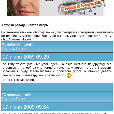
Автор перевода: Ревтов Игорь
Высококачественное оборудование для лазертага (лазерный бой) пятого
поколения вы можете приобрести по выгодным ценам у производителя тут
-
http://powerstrike.ru/
.
#1 написал:
Lenni
Группа: Гости
17 июня 2009 09:29
по типу такого уже был урок, здесь конечно немного по другому всё
строится, и на мой взгляд немного легче получается, но есть 1 момент
который я буду взаимствовать с прошлого урока, а именно делать
текстуру кожи более грубой.. совсем чуток...
а так как всегда супер:)
#2 написал:
ridik
Группа: Гости
17 июня 2009 09:54