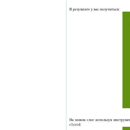
В результате у вас получиться:
На новом слое используя инструмен
c1cccd: