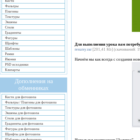
Кисти
Фильтры
Плагины
Текстуры
Экшены
Стили
Градиенты
Фигуры
Шрифты
Для выполнения урока вам потребу
Шаблоны
resursy.rar
[201,41 Kb] (cкачиваний: 1
Рамки
Начнём мы как всегда с создания но
Иконки
PSD исходники
Клипарты
Дополнения на
обменниках
Кисти для фотошопа
Фильтры / Плагины для фотошопа
Текстуры для фотошопа
Экшены для фотошопа
Стили для фотошопа
Градиенты для фотошопа
Фигуры для фотошопа
Шрифты для фотошопа
Шаблоны для фотошопа
Используя инструмент “Заливка”