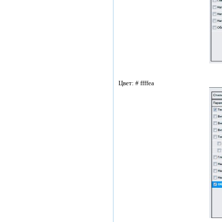
Цвет: # ffffea