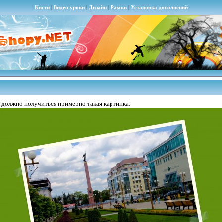
Кисти
|
Видео уроки
|
Дизайн
|
Рамки
|
Установка дополнений
с должно получиться примерно такая картинка: