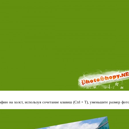
ию на холст, используя сочетание клавиш (Ctrl + T), уменьшите размер фото