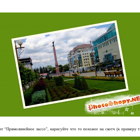
т “Прямолинейное лассо”, нарисуйте что то похожее на скотч (к примеру т