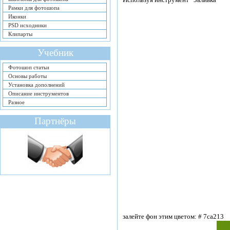
Рамки для фотошопа
Иконки
PSD исходники
Клипарты
Учебник
Фотошоп статьи
Основы работы
Установка дополнений
Описание инструментов
Разное
Партнёры
залейте фон этим цветом: # 7ca213