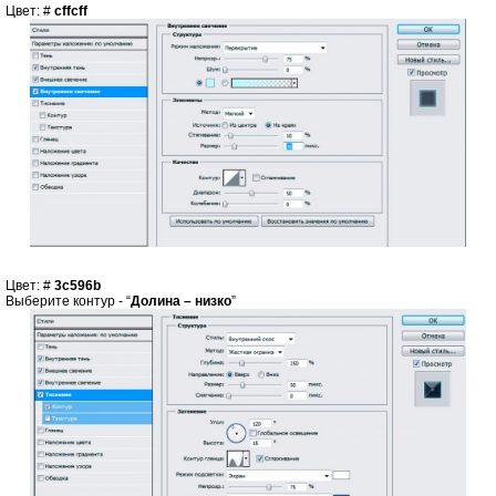
Цвет: #
cffcff
Цвет: #
3c596b
Выберите контур - “
Долина – низко
”