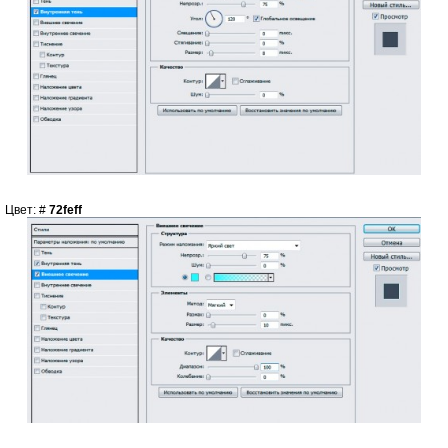
Цвет: #
72feff