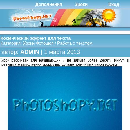
Дополнения
Уроки
Вход
Космический эффект для текста
Категория:
Уроки Фотошоп
/
Работа с текстом
автор:
ADMIN
| 1 марта 2013
Урок рассчитан для начинающих и не займёт более десяти минут, в
результате выполнения урока у вас должно получиться такой эффект: