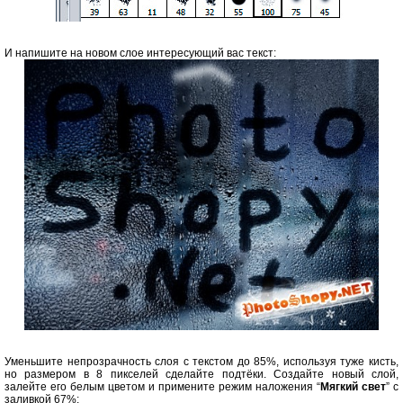
И напишите на новом слое интересующий вас текст:
Уменьшите непрозрачность слоя с текстом до 85%, используя туже кисть,
но размером в 8 пикселей сделайте подтёки. Создайте новый слой,
залейте его белым цветом и примените режим наложения “
Мягкий свет
” с
заливкой 67%: