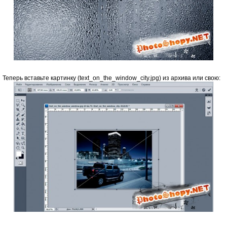
Теперь вставьте картинку (text_on_the_window_city.jpg) из архива или свою: