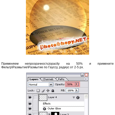
Применяем непрозрачность\opacity на 50% и примените
Фильтр\Размытие\Размытие по Гауссу, радиус от 2-5 рх.