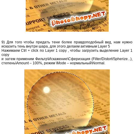
9) Для того чтобы придать тени более правдоподобный вид, нам нужно
исказить тень внутри шара, для этого делаем активным Layer 5
Нажимаем Ctrl + click по Layer 1 copy , чтобы загрузить выделение Layer 1
copy
и затем применим Фильтр\Искажение\Сферизация (Filter/Distort/Spherize...),
степень\Amount – 100%, режим \Mode – нормальный\Normal.