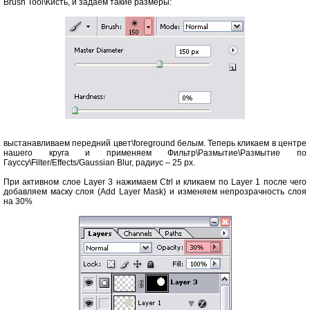
Brush Tool\Кисть, и задаём такие размеры:
выстанавливаем передний цвет\foreground белым. Теперь кликаем в центре
нашего круга и применяем Фильтр\Размытие\Размытие по
Гауссу\Filter/Effects/Gaussian Blur, радиус – 25 рх.
При активном слое Layer 3 нажимаем Сtrl и кликаем по Layer 1 после чего
добавляем маску слоя (Add Layer Mask) и изменяем непрозрачность слоя
на 30%