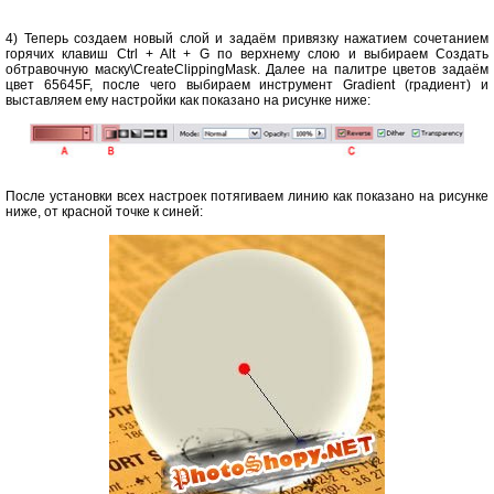
4) Теперь создаем новый слой и задаём привязку нажатием сочетанием
горячих клавиш Ctrl + Alt + G по верхнему слою и выбираем Создать
обтравочную маску\CreateClippingMask. Далее на палитре цветов задаём
цвет 65645F, после чего выбираем инструмент Gradient (градиент) и
выставляем ему настройки как показано на рисунке ниже:
После установки всех настроек потягиваем линию как показано на рисунке
ниже, от красной точке к синей: