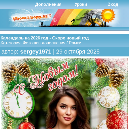
Дополнения
Уроки
Вход
Календарь на 2026 год - Скоро новый год
Категория:
Фотошоп дополнения
/
Рамки
автор:
sergey1971
| 29 октября 2025