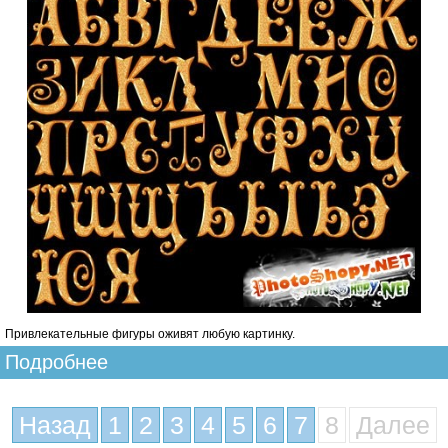
Привлекательные фигуры оживят любую картинку.
Подробнее
Назад
1
2
3
4
5
6
7
8
Далее