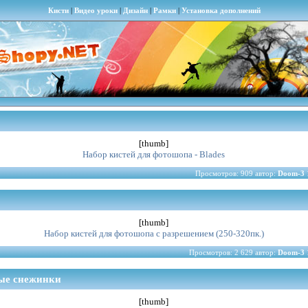
Кисти
|
Видео уроки
|
Дизайн
|
Рамки
|
Установка дополнений
[thumb]
Набор кистей для фотошопа - Blades
Просмотров: 909 автор:
Doom-3
[thumb]
Набор кистей для фотошопа с разрешением (250-320пк.)
Просмотров: 2 629 автор:
Doom-3
ные снежинки
[thumb]