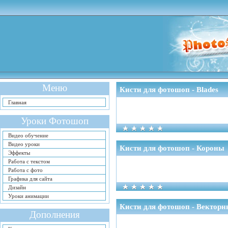
Меню
Кисти для фотошоп - Blades
Главная
Уроки Фотошоп
Видео обучение
Видео уроки
Кисти для фотошоп - Короны
Эффекты
Работа с текстом
Работа с фото
Графика для сайта
Дизайн
Уроки анимации
Кисти для фотошоп - Вектор
Дополнения