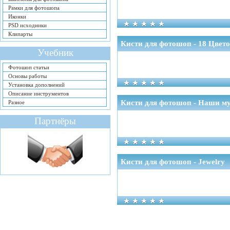
Рамки для фотошопа
Иконки
PSD исходники
Клипарты
Кисти для фотошоп - 18 Цвет
Учебник
Фотошоп статьи
Основы работы
Установка дополнений
Описание инструментов
Кисти для фотошоп - Наши м
Разное
Партнёры
Кисти для фотошоп - Jewelry