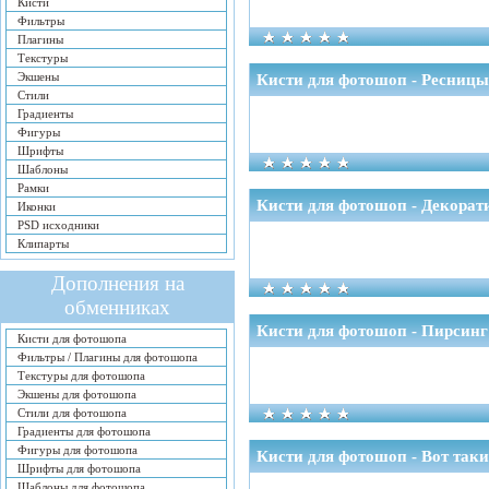
Кисти
Фильтры
Плагины
Текстуры
Экшены
Кисти для фотошоп - Ресниц
Стили
Градиенты
Фигуры
Шрифты
Шаблоны
Рамки
Кисти для фотошоп - Декора
Иконки
PSD исходники
Клипарты
Дополнения на
обменниках
Кисти для фотошоп - Пирсинг
Кисти для фотошопа
Фильтры / Плагины для фотошопа
Текстуры для фотошопа
Экшены для фотошопа
Стили для фотошопа
Градиенты для фотошопа
Фигуры для фотошопа
Кисти для фотошоп - Вот так
Шрифты для фотошопа
Шаблоны для фотошопа