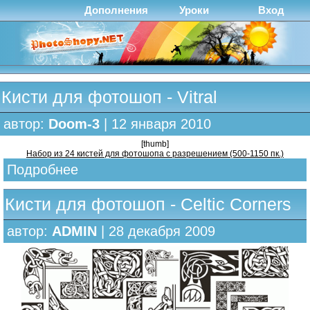
Дополнения
Уроки
Вход
Кисти для фотошоп - Vitral
автор:
Doom-3
| 12 января 2010
[thumb]
Набор из 24 кистей для фотошопа с разрешением (500-1150 пк.)
Подробнее
Кисти для фотошоп - Celtic Corners
автор:
ADMIN
| 28 декабря 2009