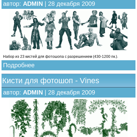
автор:
ADMIN
| 28 декабря 2009
Набор из 23 кистей для фотошопа с разрешением (430-1200 пк.).
Подробнее
Кисти для фотошоп - Vines
автор:
ADMIN
| 28 декабря 2009