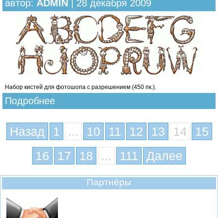
автор:
ADMIN
| 28 декабря 2009
Набор кистей для фотошопа с разрешением (450 пк.).
Подробнее
Назад
1
...
10
11
12
13
14
15
16
17
18
...
111
Далее
Партнёры