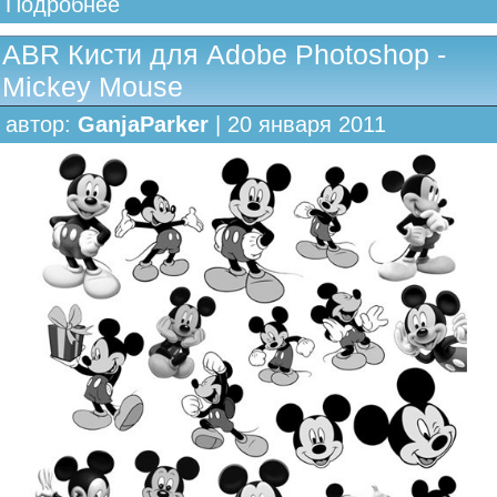
Подробнее
ABR Кисти для Adobe Photoshop -
Mickey Mouse
автор:
GanjaParker
| 20 января 2011