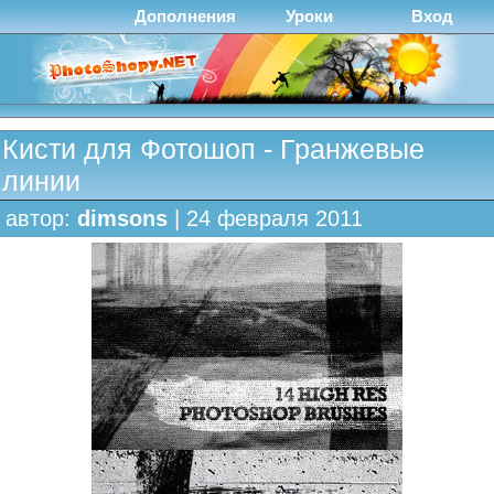
Дополнения
Уроки
Вход
Кисти для Фотошоп - Гранжевые
линии
автор:
dimsons
| 24 февраля 2011