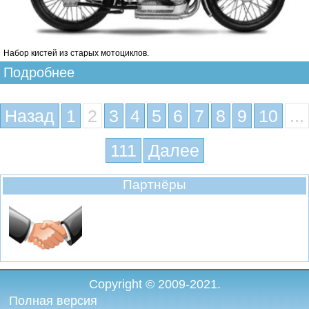
Набор кистей из старых мотоциклов.
Подробнее
Назад
1
2
3
4
5
6
7
8
9
10
...
111
Далее
Партнёры
Copyright © 2009-2021.
Полная версия