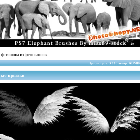
 фотошопа из фото слонов.
Просмотров: 3 118 автор:
ADMI
ные крылья