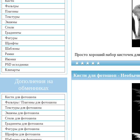
Кисти
Фильтры
Плагины
Текстуры
Экшены
Стили
Градиенты
Фигуры
Шрифты
Шаблоны
Рамки
Просто хороший набор кисточек для
Иконки
PSD исходники
Клипарты
Кисти для фотошоп - Необыч
Дополнения на
обменниках
Кисти для фотошопа
Фильтры / Плагины для фотошопа
Текстуры для фотошопа
Экшены для фотошопа
Стили для фотошопа
Градиенты для фотошопа
Фигуры для фотошопа
Шрифты для фотошопа
Шаблоны для фотошопа