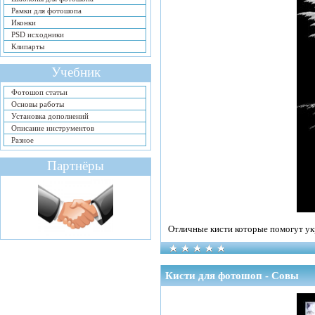
Рамки для фотошопа
Иконки
PSD исходники
Клипарты
Учебник
Фотошоп статьи
Основы работы
Установка дополнений
Описание инструментов
Разное
Партнёры
Отличные кисти которые помогут ук
Кисти для фотошоп - Совы