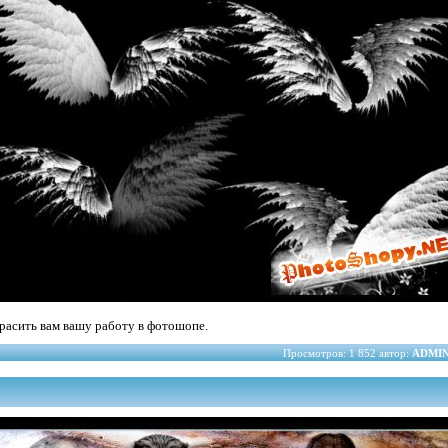
расить вам вашу работу в фотошопе.
Просмотров: 1 852 автор:
ADMI